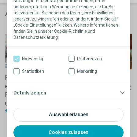
Nutzung ihrer Dienste gesammelt haben, unter
anderem, um Ihnen Werbung anzuzeigen, die für Sie
relevanter ist. Sie haben das Recht, Ihre Einwilligung
Anwender berichten
jederzeit zu widerrufen oder zu ändern, indem Sie auf
„Cookie-Einstellungen“ klicken. Weitere Informationen
finden Sie in unserer Cookie-Richtlinie und
Datenschutzerklärung.
Notwendig
Präferenzen
Statistiken
Marketing
Frederikke kann
Ein planbares
endlich bei ihren
Darmmanagement
Details zeigen
Freundinnen
hat Audrey jede
übernachten
Menge
Sehen Sie Frederikkes Video
Selbstvertrauen
Auswahl erlauben
gegeben
Audrey spricht über ihr Leben
Cookies zulassen
mit Peristeen