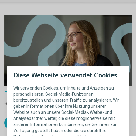
Diese Webseite verwendet Cookies
Wir verwenden Cookies, um Inhalte und Anzeigen zu
Haben Sie Probleme mit Ihrem Darm?
personalisieren, Social-Media-Funktionen
bereitzustellen und unseren Traffic zu analysieren. Wir
6 Fragen in 2 Minuten können helfen, sich einen
geben Informationen über Ihre Nutzung unserer
Überblick zu verschaffen.
Website auch an unsere Social-Media-, Werbe- und
Analysepartner weiter, die diese möglicherweise mit
Jetzt Darm-Check machen
anderen Informationen kombinieren, die Sie ihnen zur
Verfügung gestellt haben oder die sie durch Ihre