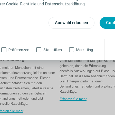
erer Cookie-Richtlinie und Datenschutzerklärung.
Auswahl erlauben
Cook
Präferenzen
Statistiken
Marketing
ückenmarks-
Multiple Sklerose
erletzung
Viele Menschen mit Multipler Sklero
geben an, dass die Erkrankung
e meisten Menschen mit einer
ebenfalls Auswirkungen auf Blase un
ckenmarksverletzung leiden an einer
Darm hat. In diesem Abschnitt finden
asen- und Darmschwäche. Dieser
Sie Hintergrundinformationen,
schnitt befasst sich mit den
Behandlungsmethoden und praktisch
ufigsten Problemen, liefert nützliche
Ratschläge.
formationen zu den verfügbaren
handlungsmethoden und gibt
Erfahren Sie mehr
nnvolle Ratschläge.
fahren Sie mehr