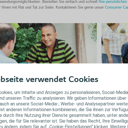
wendungsmöglichkeiten. Bestellen Sie einfach und schnell
Ihre persönlichen
r Ihnen mit Rat und Tat zur Seite. Kontaktieren Sie gerne unser
Consumer Ca
bseite verwendet Cookies
Darmsc
lasenschwäche
okies, um Inhalte und Anzeigen zu personalisieren, Social-Medi
nd unseren Traffic zu analysieren. Wir geben Informationen über
Ohne angemess
asenschwäche und Blasenfunktionsstörungen wie
auch an unsere Social-Media-, Werbe- und Analysepartner weiter
mit ihren gängi
kontinenz und Harnverhalt können eine ganze Reihe von
it anderen Informationen kombinieren, die Sie ihnen zur Verfügu
Verstopfung eno
dizinischen Ursachen haben.
ie durch Ihre Nutzung ihrer Dienste gesammelt haben, unter and
haben.
fahren Sie mehr über Blasenschwäche
n, die für Sie relevanter ist. Sie haben das Recht, Ihre Einwillig
Erfahren Sie m
zu ändern, indem Sie auf „Cookie-Einstellungen“ klicken. Weitere