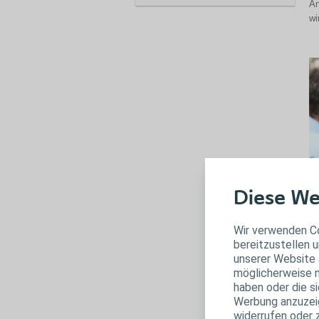
An
wi
Diese We
B
Wir verwenden Co
bereitzustellen u
Bl
unserer Website 
In
möglicherweise m
me
haben oder die s
Er
Werbung anzuzeige
widerrufen oder 