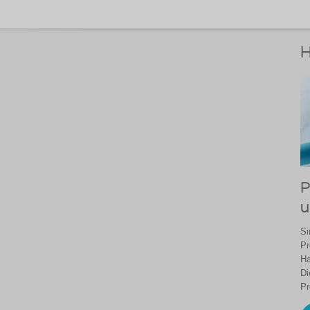
H
P
u
Si
Pr
Ha
Di
Pr