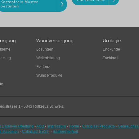
Kostenfreie Muster
bestellen
sorgung
Wundversorgung
Urologie
obleme
Lösungen
Endkunde
etzung
Weiterbildung
Fachkraft
Evidenz
Wund Produkte
te
legistrasse 1 - 6343 Rotkreuz Schweiz
s Datenverarbeitung
-
AGB
-
Impressum
-
Home
-
Coloplast-Produkte - Gebrauchs
ür Patienten
-
Coloplast BEST
-
Barrierefreiheit