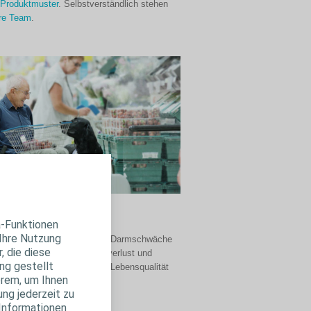
 Produktmuster
. Selbstverständlich stehen
re Team
.
hwäche
a-Funktionen
 Ihre Nutzung
ene Behandlung kann eine Darmschwäche
, die diese
gsten Symptomen wie Stuhlverlust und
ng gestellt
rme Auswirkungen auf Ihre Lebensqualität
erem, um Ihnen
ung jederzeit zu
ehr über Darmschwäche
 Informationen