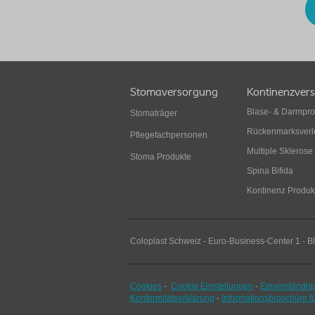
Stomaversorgung
Kontinenzver
Blase- & Darmpr
Stomaträger
Rückenmarksverl
Pflegefachpersonen
Multiple Sklerose
Stoma Produkte
Spina Bifida
Kontinenz Produk
Coloplast Schweiz - Euro-Business-Center 1 - B
Cookies
-
Cookie Einstellungen
-
Einverständni
Konformitätserklärung
-
Informationsbroschüre f