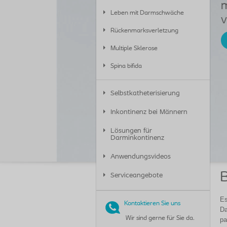
m
Leben mit Darmschwäche
v
Rückenmarksverletzung
Multiple Sklerose
Spina bifida
Selbstkatheterisierung
Inkontinenz bei Männern
Lösungen für
Darminkontinenz
Anwendungsvideos
Serviceangebote
Es
Kontaktieren Sie uns
Da
Wir sind gerne für Sie da.
pa