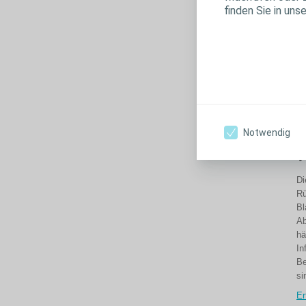
finden Sie in uns
Notwendig
R
v
Di
Rü
Bl
Ab
hä
In
Be
si
Er