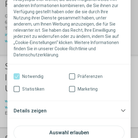
ParaHelp
anderen Informationen kombinieren, die Sie ihnen zur
Verfügung gestellt haben oder die sie durch Ihre
Guido A. Zäch-Strasse 1
Nutzung ihrer Dienste gesammelt haben, unter
6207 Nottwil
anderem, um Ihnen Werbung anzuzeigen, die für Sie
Tel. 041 939 60 60
relevanter ist. Sie haben das Recht, Ihre Einwilligung
info@parahelp.ch
jederzeit zu widerrufen oder zu ändern, indem Sie auf
www.paraplegie.ch/parahelp/
„Cookie-Einstellungen“ klicken. Weitere Informationen
finden Sie in unserer Cookie-Richtlinie und
Datenschutzerklärung.
Schweizerische
Interessengemeinschaft für
Notwendig
Präferenzen
Urologiepflege (SIGUP)
Statistiken
Marketing
www.sigup.ch
www.sigup.ch/kontakt-urotherapie
Details zeigen
E-Mail:
info@sigup.ch
Auswahl erlauben