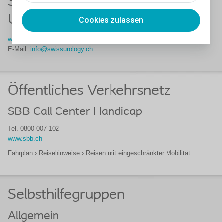
Schweizerische Gesellschaft für
Urologie (SGU)
Cookies zulassen
www.swissurology.ch/patienten
E-Mail:
info@swissurology.ch
Öffentliches Verkehrsnetz
SBB Call Center Handicap
Tel. 0800 007 102
www.sbb.ch
Fahrplan › Reisehinweise › Reisen mit eingeschränkter Mobilität
Selbsthilfegruppen
Allgemein