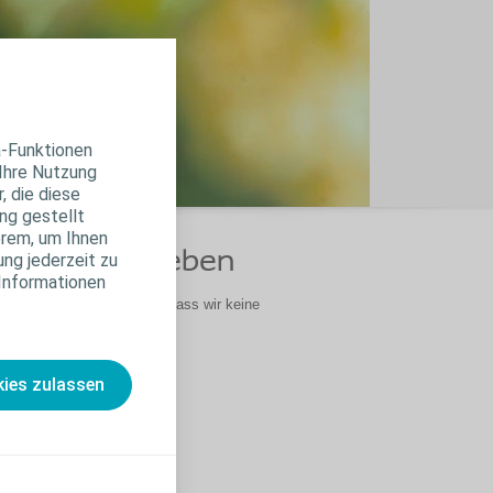
a-Funktionen
 Ihre Nutzung
, die diese
ng gestellt
erem, um Ihnen
in besseres Leben
ung jederzeit zu
 Informationen
kte. Bitte beachten Sie, dass wir keine
ies zulassen