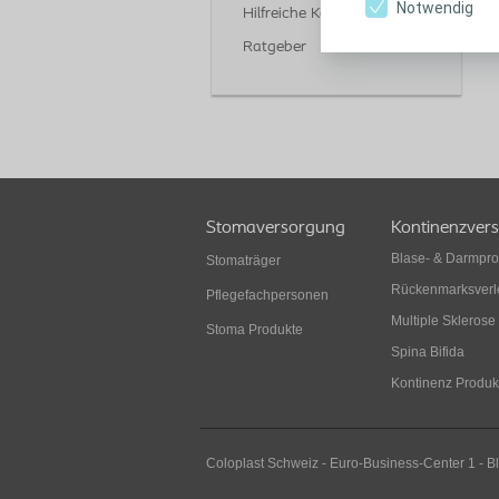
Notwendig
Hilfreiche Kontakte
Ratgeber
Stomaversorgung
Kontinenzver
Blase- & Darmpr
Stomaträger
Rückenmarksverl
Pflegefachpersonen
Multiple Sklerose
Stoma Produkte
Spina Bifida
Kontinenz Produk
Coloplast Schweiz - Euro-Business-Center 1 - B