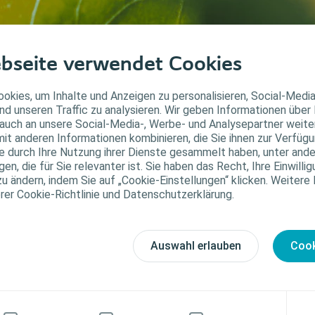
bseite verwendet Cookies
okies, um Inhalte und Anzeigen zu personalisieren, Social-Medi
nd unseren Traffic zu analysieren. Wir geben Informationen über
auch an unsere Social-Media-, Werbe- und Analysepartner weiter
it anderen Informationen kombinieren, die Sie ihnen zur Verfügu
ie durch Ihre Nutzung ihrer Dienste gesammelt haben, unter and
nterstützung und Inspiration für e
n, die für Sie relevanter ist. Sie haben das Recht, Ihre Einwillig
zu ändern, indem Sie auf „Cookie-Einstellungen“ klicken. Weitere
erer Cookie-Richtlinie und Datenschutzerklärung.
rne beantwortet unser Consumer Care Team Ihre Fragen rund um unsere Produ
dizinische Beratungen leisten können.
stenfreies Service Telefon: 0800 777 070
Auswahl erlauben
Cook
er nutzen Sie unser
Kontaktformular
Mail:
consumercare@coloplast.com
fnungszeiten:
ntag bis Freitag: 9.00-15.30 Uhr