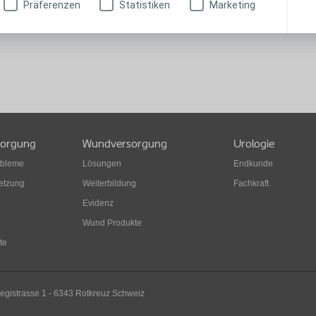
Präferenzen
Statistiken
Marketing
sorgung
Wundversorgung
Urologie
obleme
Lösungen
Endkunde
etzung
Weiterbildung
Fachkraft
Evidenz
Wund Produkte
te
legistrasse 1 - 6343 Rotkreuz Schweiz