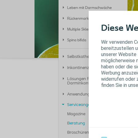
Leben mit Darmschwäche
Rückenmarksverletzung
Diese We
Multiple Sklerose
Spina bifida
Wir verwenden Co
bereitzustellen u
unserer Website 
Selbstkatheterisierung
möglicherweise m
haben oder die s
Inkontinenz bei Männern
U
Werbung anzuzeige
widerrufen oder 
Lösungen für
Darminkontinenz
finden Sie in uns
Ge
me
Anwendungsvideos
Ko
Serviceangebote
Od
Magazine
E-
Beratung
Öf
Broschüren Download
Mo