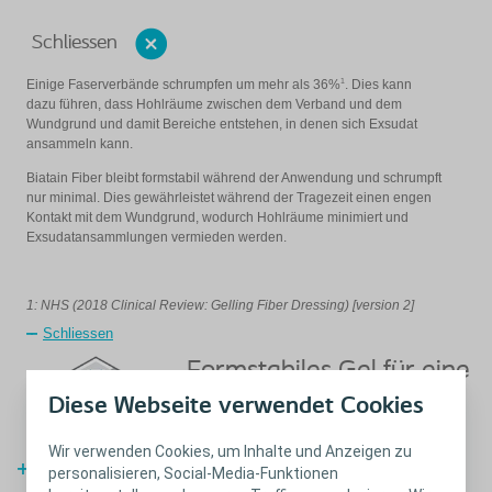
Schliessen
1
Einige Faserverbände schrumpfen um mehr als 36%
. Dies kann
dazu führen, dass Hohlräume zwischen dem Verband und dem
Wundgrund und damit Bereiche entstehen, in denen sich Exsudat
ansammeln kann.
Biatain Fiber bleibt formstabil während der Anwendung und schrumpft
nur minimal. Dies gewährleistet während der Tragezeit einen engen
Kontakt mit dem Wundgrund, wodurch Hohlräume minimiert und
Exsudatansammlungen vermieden werden.
1: NHS (2018 Clinical Review: Gelling Fiber Dressing) [version 2]
Schliessen
Formstabiles Gel für eine
einfache Entfernung in
Diese Webseite verwendet Cookies
einem Stück
Wir verwenden Cookies, um Inhalte und Anzeigen zu
Erfahren Sie mehr
personalisieren, Social-Media-Funktionen