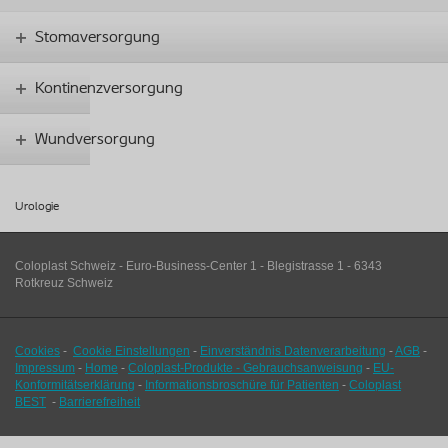
Stomaversorgung
Kontinenzversorgung
Wundversorgung
Urologie
Coloplast Schweiz - Euro-Business-Center 1 - Blegistrasse 1 - 6343
Rotkreuz Schweiz
Cookies
-
Cookie Einstellungen
-
Einverständnis Datenverarbeitung
-
AGB
-
Impressum
-
Home
-
Coloplast-Produkte - Gebrauchsanweisung
-
EU-
Konformitätserklärung
-
Informationsbroschüre für Patienten
-
Coloplast
BEST
-
Barrierefreiheit