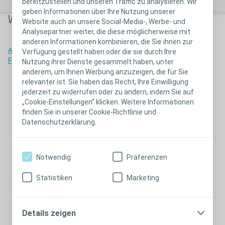
bereitzustellen und unseren Traffic zu analysieren. Wir
geben Informationen über Ihre Nutzung unserer
Weitere Informationen:
Website auch an unsere Social-Media-, Werbe- und
Analysepartner weiter, die diese möglicherweise mit
anderen Informationen kombinieren, die Sie ihnen zur
Aussagen von medizinischen
Erfahren Sie mehr über die
Verfügung gestellt haben oder die sie durch Ihre
Fachkräften über Biatain Fiber
HexaLock-Technologie
Nutzung ihrer Dienste gesammelt haben, unter
anderem, um Ihnen Werbung anzuzeigen, die für Sie
relevanter ist. Sie haben das Recht, Ihre Einwilligung
jederzeit zu widerrufen oder zu ändern, indem Sie auf
„Cookie-Einstellungen“ klicken. Weitere Informationen
finden Sie in unserer Cookie-Richtlinie und
Datenschutzerklärung.
Notwendig
Präferenzen
Statistiken
Marketing
Details zeigen