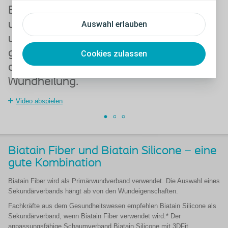
Biatain Fiber hat die Stärke, Exsudat
B
und Bakterien vertikal zu absorbieren
d
Auswahl erlauben
und zurückzuhalten. Auf diese Weise
m
gewährleistet der Wundverband
Cookies zulassen
optimale Bedingungen für die
Wundheilung.
Video abspielen
Biatain Fiber und Biatain Silicone – eine
gute Kombination
Biatain Fiber wird als Primärwundverband verwendet. Die Auswahl eines
Sekundärverbands hängt ab von den Wundeigenschaften.
Fachkräfte aus dem Gesundheitswesen empfehlen Biatain Silicone als
Sekundärverband, wenn Biatain Fiber verwendet wird.* Der
anpassungsfähige Schaumverband Biatain Silicone mit 3DFit