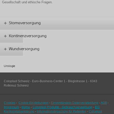
Gesellschaft und ethische Fragen.
Stomaversorgung
Kontinenzversorgung
Wundversorgung
Urologie
Coloplast Schweiz - Euro-Business-Center 1 - Blegistrasse 1 - 6343
Rotkreuz Schweiz
Cookies
-
Cookie Einstellungen
-
Einverständnis Datenverarbeitung
-
AGB
-
Impressum
-
Home
-
Coloplast-Produkte - Gebrauchsanweisung
-
EU-
Konformitätserklärung
-
Informationsbroschüre für Patienten
-
Coloplast