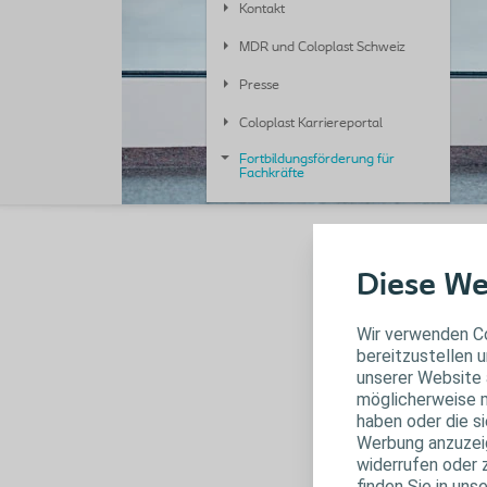
Kontakt
MDR und Coloplast Schweiz
Presse
Coloplast Karriereportal
Fortbildungsförderung für
Fachkräfte
Diese We
Wir verwenden Co
bereitzustellen u
unserer Website 
W
möglicherweise m
haben oder die s
Um
Werbung anzuzeige
Fa
widerrufen oder 
(A
finden Sie in uns