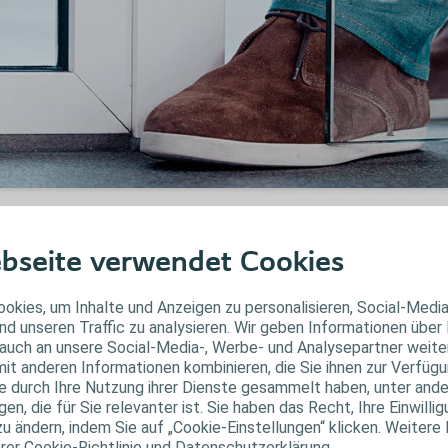
Fortbildungsförderung f
bseite verwendet Cookies
Fachkräfte
okies, um Inhalte und Anzeigen zu personalisieren, Social-Medi
nd unseren Traffic zu analysieren. Wir geben Informationen über
auch an unsere Social-Media-, Werbe- und Analysepartner weiter
as ist eine Fortbildungsförderung?
it anderen Informationen kombinieren, die Sie ihnen zur Verfügu
ie durch Ihre Nutzung ihrer Dienste gesammelt haben, unter and
 die Versorgung von Patienten stetig zu verbessern, fördert Coloplast den 
n, die für Sie relevanter ist. Sie haben das Recht, Ihre Einwillig
chkräften. Dabei beachtet Coloplast die gesetzlichen Vorgaben, insbesonder
zu ändern, indem Sie auf „Cookie-Einstellungen“ klicken. Weitere
ntikorruption, etc.).
erer Cookie-Richtlinie und Datenschutzerklärung.