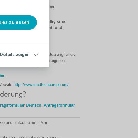
 als Mitglied des Europäischen
strengen ethischen Kodex.
und Organisationen zukünftig eine
ies zulassen
llen Unterstützung der Fort- und
förderung.
örderung finanzielle Unterstützung für die
Details zeigen
r auch zur Durchführung von eigenen
ier
.
 Website
http://www.medtecheurope.org/
rderung?
ragsformular
Deutsch
,
Antragsformular
ie uns einfach eine E-Mail
achkräften unterstützen zu können.