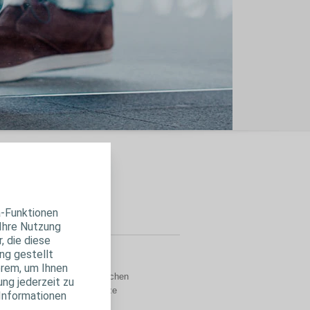
ür
a-Funktionen
 Ihre Nutzung
, die diese
ng gestellt
erem, um Ihnen
Wissenserwerb von medizinischen
ung jederzeit zu
e die Regelungen der Gesetze
 Informationen