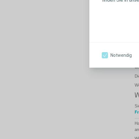
Um
In
En
un
We
W
Ei
Notwendig
Te
wi
Di
We
W
Si
Fr
Ha
a
Wi