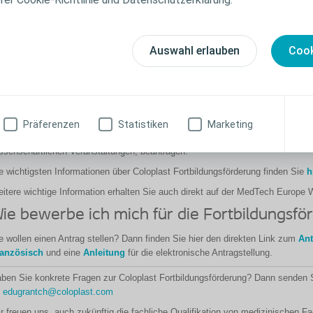
 die Unabhängigkeit der Fachkräfte besonders zu stärken, handelt Coloplast,
dustrieverbands der Medizinprodukteindustrie, MedTech Europe, nach einem 
tsprechend dieser Vorgaben stellt Coloplast
medizinischen Einrichtungen 
Auswahl erlauben
Cook
abhängige Fortbildungsförderung (sog. Educational Grants) zur finanzie
iterbildung von Fachkräften zur Verfügung: die Coloplast Fortbildungs
arum wird es benutzt?
nrichtungen und Organisationen können im Rahmen der Coloplast Fortbildungsf
Präferenzen
Statistiken
Marketing
ilnahme an Fort- und Weiterbildungsangeboten Dritter (z.B. Kongressen), abe
ssenschaftlichen Veranstaltungen, beantragen.
e wichtigsten Informationen über Coloplast Fortbildungsförderung finden Sie
h
itere wichtige Information erhalten Sie auch direkt auf der MedTech Europe
ie bewerbe ich mich für die Fortbildungsfö
e wollen einen Antrag stellen? Dann finden Sie hier den direkten Link zum
Ant
anzösisch
und eine
Anleitung
für die elektronische Antragstellung.
ben Sie konkrete Fragen zur Coloplast Fortbildungsförderung? Dann senden S
n
edugrantch@coloplast.com
r freuen uns, auch zukünftig die fachliche Qualifikation von medizinischen F