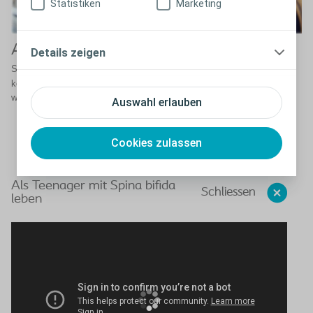
Statistiken
Marketing
Als Teenager mit Spina bifida leben
Details zeigen
®
Seit Frederikke Peristeen
verwendet, kann sie sich darauf
konzentrieren, ein Teenager zu sein. Jetzt kann sie alles das machen,
was auch andere junge Leute gern machen.
Auswahl erlauben
Cookies zulassen
Als Teenager mit Spina bifida
Schliessen
leben