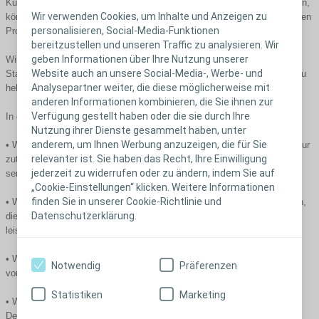
Kunden zuzuhören, von unseren Mitbewerbern ab. Nur indem wir zuhören,
Wir verwenden Cookies, um Inhalte und Anzeigen zu
können wir uns in der Welt unserer Kunden einfühlen und mit den richtigen
personalisieren, Social-Media-Funktionen
Produkten und Dienstleistungen reagieren.
bereitzustellen und unseren Traffic zu analysieren. Wir
geben Informationen über Ihre Nutzung unserer
Wir müssen uns diese Leidenschaft erhalten - und sie dazu nutzen, den
Website auch an unsere Social-Media-, Werbe- und
Standard für unser Zuhören und unser Reagieren auf eine neue Ebene zu
Analysepartner weiter, die diese möglicherweise mit
heben:
anderen Informationen kombinieren, die Sie ihnen zur
Verfügung gestellt haben oder die sie durch Ihre
In der Praxis bedeutet das:
Nutzung ihrer Dienste gesammelt haben, unter
anderem, um Ihnen Werbung anzuzeigen, die für Sie
• Wir konzentrieren uns auf medizinische Beeinträchtigungen, deren Natur
relevanter ist. Sie haben das Recht, Ihre Einwilligung
zutiefst intim und persönlich ist. Unsere Fähigkeit zuzuhören und mit
jederzeit zu widerrufen oder zu ändern, indem Sie auf
sensiblen Lösungen zu reagieren, wird hoch geschätzt.
„Cookie-Einstellungen“ klicken. Weitere Informationen
finden Sie in unserer Cookie-Richtlinie und
• Wir sind dafür bekannt, dass wir uns mit großer Leidenschaft bemühen,
Datenschutzerklärung.
die Bedürfnisse unserer Kunden zu verstehen. Jeder einzelne von uns
leistet einen Beitrag zu dem Ansehen, das wir geniessen.
• Wir sind Vorbild für kundenorientierte Innovationen und den Austausch
Notwendig
Präferenzen
von Wissen. Was wir lernen, setzen wir schnell und unkompliziert um.
Statistiken
Marketing
• Wir pflegen eine Führungs- und Unternehmenskultur, in der neue
Denkweisen gefördert werden und in der Offenheit zu gemeinsamen