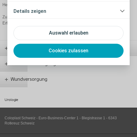
Herausforderungen führt.
Details zeigen
Zuhören und Reagieren - das ist die Formel für unseren anhaltenden
Erfolg.
Auswahl erlauben
Stomaversorgung
Cookies zulassen
Kontinenzversorgung
Wundversorgung
Urologie
Coloplast Schweiz - Euro-Business-Center 1 - Blegistrasse 1 - 6343
Rotkreuz Schweiz