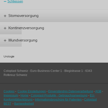
Schliessen
Stomaversorgung
Kontinenzversorgung
Wundversorgung
Urologie
Coloplast Schweiz - Euro-Business-Center 1 - Blegistrasse 1 - 6343
Rotkreuz Schweiz
Cookies
-
Cookie Einstellungen
-
Einverständnis Datenverarbeitung
-
AGB
-
Impressum
-
Home
-
Coloplast-Produkte - Gebrauchsanweisung
-
EU-
Konformitätserklärung
-
Informationsbroschüre für Patienten
-
Coloplast
BEST
-
Barrierefreiheit