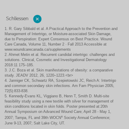
Schliessen
1. R. Gary Sibbald et al. A Practical Approach to the Prevention and
Management of Intertrigo, or Moisture-associated Skin Damage,
due to Perspiration: Expert Consensus on Best Practice. Wound
Care Canada, Volume 11, Number 2 · Fall 2013 Accessible at
www.woundcarecanada.ca/supplements
2. Ahmet Metin et al. Recurrent candidal intertrigo: challenges and
solutions. Clinical, Cosmetic and Investigational Dermatology
2018:11 175–185.
3. J.C. Boza et al. Skin manifestations of obesity: a comparative
study. JEADV 2012, 26, 1220–1223.<br>
4. Janniger CK, Schwartz RA, Szepietowski JC, Reich A: Intertrigo
and common secondary skin infections. Am Fam Physician 2005,
72(5):833-838.
5. Kennedy-Evans KL, Viggiano B, Henn T, Smith D. Multi-site
feasibility study using a new textile with silver for management of
skin conditions located in skin folds. Poster presented at:20th
Annual Symposium on Advanced Wound Care; April 28 - May 1,
®
2007; Tampa, FL and 39th WOCN
Society Annual Conference;
June 9-13, 2007; Salt Lake City, UT.