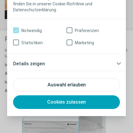
finden Sie in unserer Cookie-Richtlinie und
Datenschutzerklärung.
Notwendig
Präferenzen
Produktvarianten
Statistiken
Marketing
InterDry ist als Rolle und in einer Box mit 10 Textilstoffen erhältlich und
hat eine Tragezeit von bis zu 5 Tagen.
Details zeigen
InterDry Rolle:
Art. Nr.: 679180 1 Stück 25x366cm
InterDry Pouch:
Auswahl erlauben
Art. Nr. 679190 10 Stück 25x91cm
Cookies zulassen