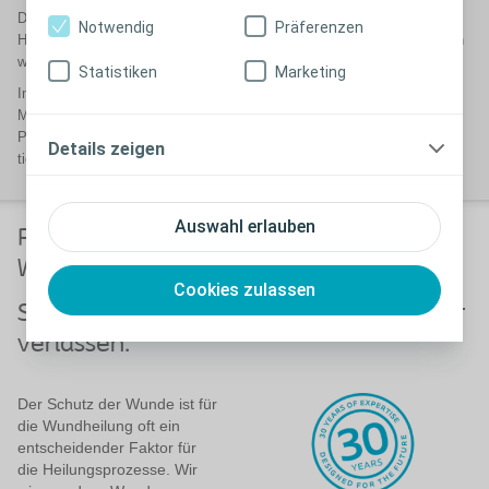
Das Gitternetz dient zur einfachen Wundgrössenbestimmung und gibt
Notwendig
Präferenzen
Hinweise auf den richtigen Wechselzeitpunkt. Die abgeflachten Kanten
wirken dem Aufrollen des Verbands entgegen.
Statistiken
Marketing
Im Gegensatz zu einigen anderen Hydrokolloidverbänden auf dem
Markt enthält Comfeel Plus und Comfeel Plus Transparent kein
Pektin und keine bekannten Allergene wie Latex, Kolophonium oder
Details zeigen
tierische Nebenerzeugnisse wie Gelatine.
Auswahl erlauben
Pioniere auf dem Gebiet der feuchten
Wundversorgung
Cookies zulassen
Sie dürfen sich auf Coloplast als Partner
verlassen.
Der Schutz der Wunde ist für
die Wundheilung oft ein
entscheidender Faktor für
die Heilungsprozesse. Wir