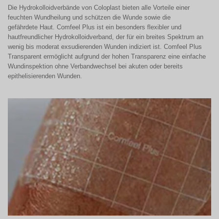
Die Hydrokolloidverbände von Coloplast bieten alle Vorteile einer
feuchten Wundheilung und schützen die Wunde sowie die
gefährdete Haut. Comfeel Plus ist ein besonders flexibler und
hautfreundlicher Hydrokolloidverband, der für ein
breites Spektrum an
wenig bis moderat exsudierenden Wunden indiziert ist. Comfeel Plus
Transparent ermöglicht aufgrund der hohen Transparenz eine einfache
Wundinspektion ohne Verbandwechsel bei akuten oder bereits
epithelisierenden Wunden.