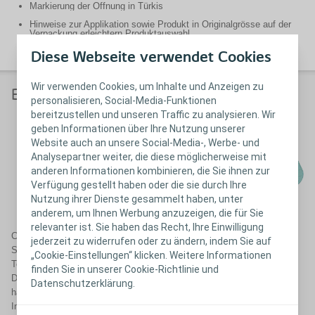
Markierung der Öffnung in Türkis
Hinweise zur Applikation sowie Produkt in Originalgrösse auf der
Verpackung erleichtern Produktauswahl
Diese Webseite verwendet Cookies
Wir verwenden Cookies, um Inhalte und Anzeigen zu
Bewährtes Produktdesign
personalisieren, Social-Media-Funktionen
bereitzustellen und unseren Traffic zu analysieren. Wir
geben Informationen über Ihre Nutzung unserer
Website auch an unsere Social-Media-, Werbe- und
Analysepartner weiter, die diese möglicherweise mit
anderen Informationen kombinieren, die Sie ihnen zur
Verfügung gestellt haben oder die sie durch Ihre
Nutzung ihrer Dienste gesammelt haben, unter
anderem, um Ihnen Werbung anzuzeigen, die für Sie
relevanter ist. Sie haben das Recht, Ihre Einwilligung
Comfeel Plus und Comfeel Plus Transparent bieten den Schutz, den
jederzeit zu widerrufen oder zu ändern, indem Sie auf
Sie von einem Hydrokolloidverband erwarten. Die 3-teilige Non-Touch-
„Cookie-Einstellungen“ klicken. Weitere Informationen
Technologie gewährleistet eine einfache und aseptische Applikation.
finden Sie in unserer Cookie-Richtlinie und
Das bedeutet, dass Sie den Verband anlegen können, ohne die
Datenschutzerklärung.
haftende Seite zu berühren, wodurch das Kontaminations- und
Infektionsrisiko verringert wird.