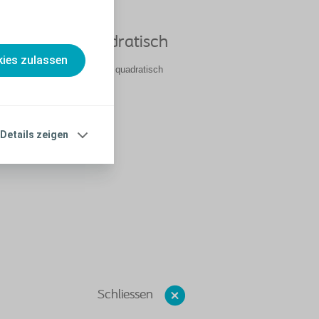
ain Silicone quadratisch
ies zulassen
ndung von Biatain Silicone quadratisch
 abspielen
Details zeigen
Schliessen