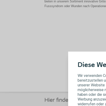
bieten in unserem Sortiment innovative Gröss
Fusssyndrom oder Wunden nach Operationen be
Diese We
Wir verwenden Co
bereitzustellen u
unserer Website 
möglicherweise m
haben oder die s
Werbung anzuzeige
Hier finden Sie Anwendun
widerrufen oder 