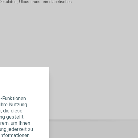
ekubitus, Ulcus cruris, ein diabetisches
a-Funktionen
 Ihre Nutzung
, die diese
ng gestellt
erem, um Ihnen
ung jederzeit zu
ne Produkte
 Informationen