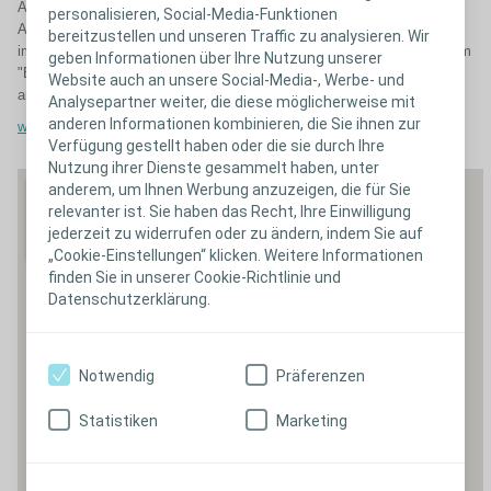
Anfahrt auf der Autobahn aus Richtung Luzern oder Zürich:
personalisieren, Social-Media-Funktionen
Autobahnausfahrt Rotkreuz, links Richtung Rotkreuz bis zum Kreisel,
bereitzustellen und unseren Traffic zu analysieren. Wir
im Kreisel in die Blegistrasse einbiegen. Unsere Büros befinden sich im
geben Informationen über Ihre Nutzung unserer
"Backsteinhaus" Euro 1 im 2. Stock. Zug-Verbindungen bitte hier
Website auch an unsere Social-Media-, Werbe- und
anklicken:
Analysepartner weiter, die diese möglicherweise mit
anderen Informationen kombinieren, die Sie ihnen zur
www.sbb.ch
Verfügung gestellt haben oder die sie durch Ihre
Nutzung ihrer Dienste gesammelt haben, unter
anderem, um Ihnen Werbung anzuzeigen, die für Sie
relevanter ist. Sie haben das Recht, Ihre Einwilligung
jederzeit zu widerrufen oder zu ändern, indem Sie auf
„Cookie-Einstellungen“ klicken. Weitere Informationen
finden Sie in unserer Cookie-Richtlinie und
Datenschutzerklärung.
Notwendig
Präferenzen
Statistiken
Marketing