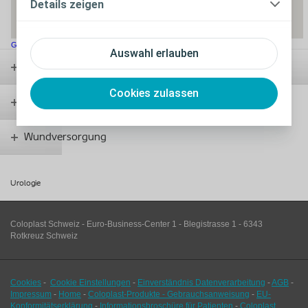
Details zeigen
Größere Kartenansicht
Auswahl erlauben
Stomaversorgung
Cookies zulassen
Kontinenzversorgung
Wundversorgung
Urologie
Coloplast Schweiz - Euro-Business-Center 1 - Blegistrasse 1 - 6343
Rotkreuz Schweiz
Cookies
-
Cookie Einstellungen
-
Einverständnis Datenverarbeitung
-
AGB
-
Impressum
-
Home
-
Coloplast-Produkte - Gebrauchsanweisung
-
EU-
Konformitätserklärung
-
Informationsbroschüre für Patienten
-
Coloplast