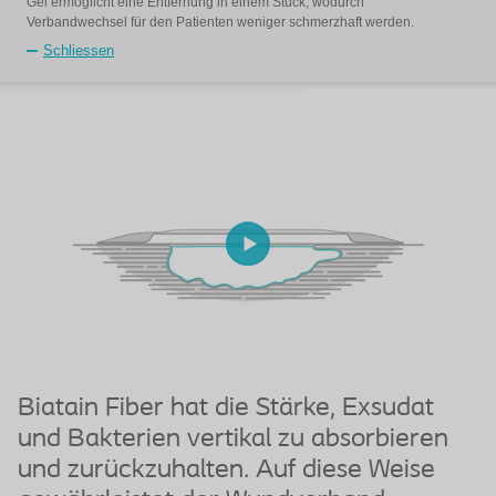
Gel ermöglicht eine Entfernung in einem Stück, wodurch
Verbandwechsel für den Patienten weniger schmerzhaft werden.
Schliessen
Biatain Fiber hat die Stärke, Exsudat
B
und Bakterien vertikal zu absorbieren
d
und zurückzuhalten. Auf diese Weise
m