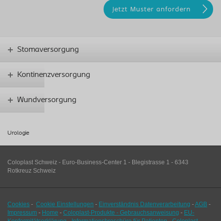
Stomaversorgung
Kontinenzversorgung
Wundversorgung
Urologie
Coloplast Schweiz - Euro-Business-Center 1 - Blegistrasse 1 - 6343
Rotkreuz Schweiz
Cookies
-
Cookie Einstellungen
-
Einverständnis Datenverarbeitung
-
AGB
-
Impressum
-
Home
-
Coloplast-Produkte - Gebrauchsanweisung
-
EU-
Konformitätserklärung
-
Informationsbroschüre für Patienten
-
Coloplast