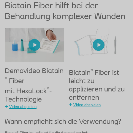
Biatain Fiber hilft bei der
Behandlung komplexer Wunden
Demovideo Biatain
®
Biatain
Fiber ist
®
Fiber
leicht zu
applizieren und zu
®
mit HexaLock
-
entfernen
Technologie
Video abspielen
Video abspielen
Wann empfiehlt sich die Verwendung?
®
Biatain
Fiber ist indiziert für die Anwendung bei: