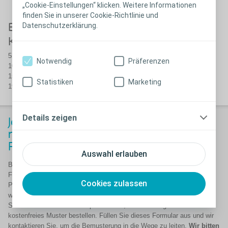
„Cookie-Einstellungen“ klicken. Weitere Informationen
finden Sie in unserer Cookie-Richtlinie und
Datenschutzerklärung.
Biatain Fiber,
Biatain Fiber,
Kompresse
Tamponade
5 x 5 cm
2.5 x 46 cm
Notwendig
Präferenzen
10 x 10 cm
15 x 15 cm
Statistiken
Marketing
19 x 25 cm
Details zeigen
Jetzt kostenfrei Muster anfordern! Wir
rufen Sie zur Klärung der Grössen &
Formen an.
Auswahl erlauben
Bitte beachten Sie, dass wir Produktmuster nur an medizinische
Fachpersonen versenden können. Daher müssen wir vor Versand von
Cookies zulassen
Produktmustern immer die Besteller verifizieren. Aus diesem Grund
werden wir uns
telefonisch mit Ihnen in Verbindung
setzen. Wenn
Sie eine medizinische Fachperson sind, können Sie ganz einfach ein
kostenfreies Muster bestellen. Füllen Sie dieses Formular aus und wir
kontaktieren Sie, um die Bemusterung in die Wege zu leiten.
Wir bitten