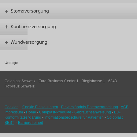
Stomaversorgung
Kontinenzversorgung
Wundversorgung
Urologie
Coloplast Schweiz - Euro-Business-Center 1 - Blegistrasse 1 - 6343
Rotkreuz Schweiz
Cookies
-
Cookie Einstellungen
-
Einverständnis Datenverarbeitung
-
AGB
-
Impressum
-
Home
-
Coloplast-Produkte - Gebrauchsanweisung
-
EU-
Konformitätserklärung
-
Informationsbroschüre für Patienten
-
Coloplast
BEST
-
Barrierefreiheit