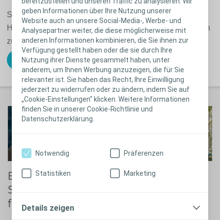
bereitzustellen und unseren Traffic zu analysieren. Wir
geben Informationen über Ihre Nutzung unserer
SenSura Mio Concave wird umgekehrt geliefert, damit der
Website auch an unsere Social-Media-, Werbe- und
Hautschutz einfach angebracht werden kann - ohne Falten
Analysepartner weiter, die diese möglicherweise mit
anderen Informationen kombinieren, die Sie ihnen zur
zu bilden.
Verfügung gestellt haben oder die sie durch Ihre
Nutzung ihrer Dienste gesammelt haben, unter
Anwendungsanleitungen ansehen
anderem, um Ihnen Werbung anzuzeigen, die für Sie
relevanter ist. Sie haben das Recht, Ihre Einwilligung
jederzeit zu widerrufen oder zu ändern, indem Sie auf
„Cookie-Einstellungen“ klicken. Weitere Informationen
finden Sie in unserer Cookie-Richtlinie und
Datenschutzerklärung.
Notwendig
Präferenzen
Statistiken
Marketing
Endlich: eine
Entwickelt für
Stomaversorgung
Stomaträger mit
für Rundungen
einer nach aussen
Details zeigen
gewölbten