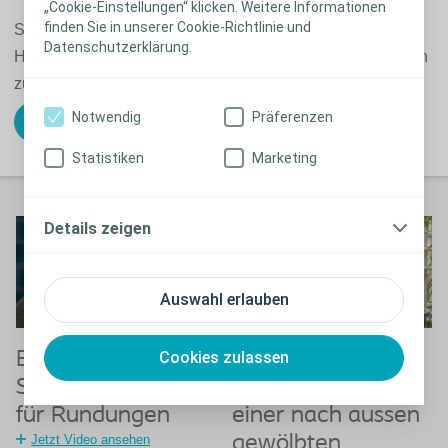
„Cookie-Einstellungen“ klicken. Weitere Informationen
finden Sie in unserer Cookie-Richtlinie und
SenSura Mio Concave wird umgekehrt geliefert, damit der
Datenschutzerklärung.
Hautschutz einfach angebracht werden kann - ohne Falten
zu bilden.
Notwendig
Präferenzen
Anwendungsanleitungen ansehen
Statistiken
Marketing
Details zeigen
Auswahl erlauben
Endlich: eine
Entwickelt für
Cookies zulassen
Stomaversorgung
Stomaträger mit
für Rundungen
einer nach aussen
Jetzt Video ansehen
gewölbten