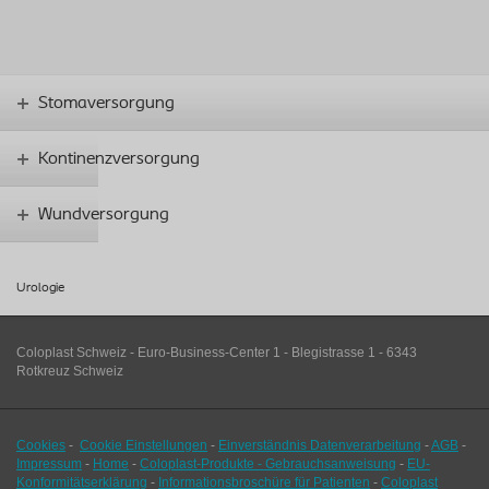
Stomaversorgung
Kontinenzversorgung
Wundversorgung
Urologie
Coloplast Schweiz - Euro-Business-Center 1 - Blegistrasse 1 - 6343
Rotkreuz Schweiz
Cookies
-
Cookie Einstellungen
-
Einverständnis Datenverarbeitung
-
AGB
-
Impressum
-
Home
-
Coloplast-Produkte - Gebrauchsanweisung
-
EU-
Konformitätserklärung
-
Informationsbroschüre für Patienten
-
Coloplast