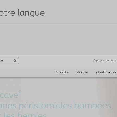
votre langue
À propos de nous
Produits
Stomie
Intestin et ve
®
cave
ones péristomiales bombées,