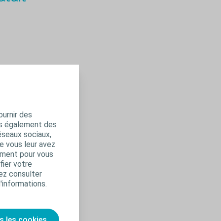
ournir des
ns également des
éseaux sociaux,
e vous leur avez
amment pour vous
fier votre
ez consulter
d'informations.
s les cookies