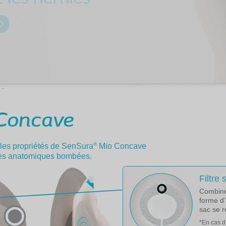
Concave
®
 les propriétés de SenSura
Mio Concave
nes anatomiques bombées.
Filtre
Combiné 
forme d
sac se r
*En cas d