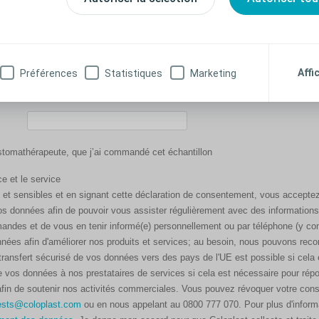
Affi
Préférences
Statistiques
Marketing
n stomathérapeute, que j’ai commandé cet échantillon
e et le service
 et sensibles et en signant cette déclaration de consentement, vous accepte
os données afin de pouvoir vous assister régulièrement avec des informations 
mandes et de vous en tenir informé(e) personnellement ou par téléphone (y com
nnées afin d'améliorer nos produits et services; au besoin, nous pouvons re
transfert sécurisé de vos données vers des pays de l'UE est possible si cela 
vos données à nos prestataires de services si cela est nécessaire pour répo
 afin de soutenir nos activités commerciales. Vous pouvez révoquer votre co
ests@coloplast.com
ou en nous appelant au 0800 777 070. Pour plus d'informa