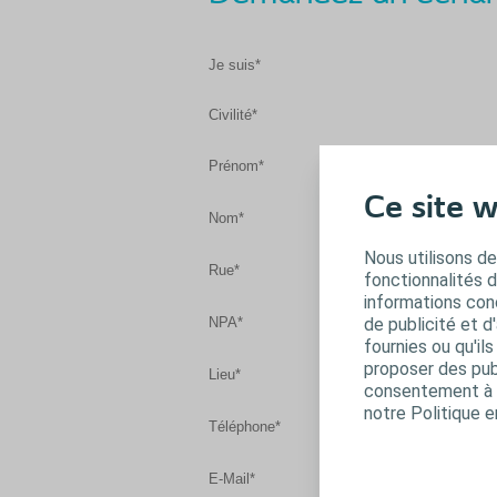
Je suis*
Civilité*
Prénom*
Ce site w
Nom*
Nous utilisons de
Rue*
fonctionnalités 
informations conc
de publicité et d
NPA*
fournies ou qu'il
proposer des publ
Lieu*
consentement à t
notre Politique e
Téléphone*
E-Mail*