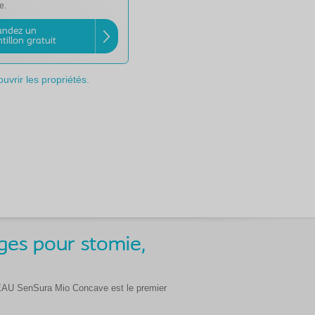
e.
ndez un
tillon gratuit
uvrir les propriétés.
ges pour stomie,
OUVEAU SenSura Mio Concave est le premier