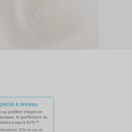
 spécial à anneau
au préfiltre intégré en
’anneau, le gonflement du
éduira jusqu’à 61%.**
’iléostomie. 52% en cas de