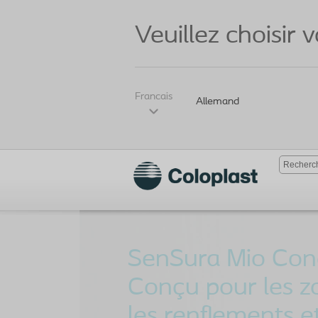
Veuillez choisir 
Francais
Allemand
SenSura Mio Con
Conçu pour les z