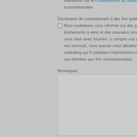
indications sur le
consentement au trait
susmentionnées.
Déclaration de consentement à des fins publi
Nous souhaitons vous informer sur des pro
événements à venir et des nouveaux prod
vous nous avez fournies, y compris vos 
nos services, vous pouvez vous désabonne
marketing sur fr.coloplast.ch/protection-consentementdesdonnees. Vous acceptez que Colopl
vos données aux fins susmentionnées.
Remarques