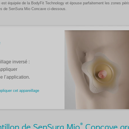
e est équipée de la BodyFit Technology et épouse parfaitement les zones pér
iques de SenSura Mio Concave ci-dessous.
e
lage inversé :
appliquer
de l’application.
liquer cet appareillage
®
illon de SenSura Mio
Concave gr