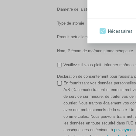
Diamètre de la stomie (en mm)
Type de stomie
Nécessaires
Produit actuellement utilisé :
Nom, Prénom de ma/mon stomathérapeute
Veuillez s’il vous plait, informer ma/mo
Déclaration de consentement pour l'assistanc
En fournissant vos données personnelles
A/S (Danemark) traitent et enregistrent v
de service sur mesure, de traiter vos de
courrier. Nous traitons également vos do
avec des professionnels de la santé. Un 
commerciales. Nous pouvons transmettre 
les données en toute sécurité dans l'UE
conséquences en écrivant à
privacyrequ