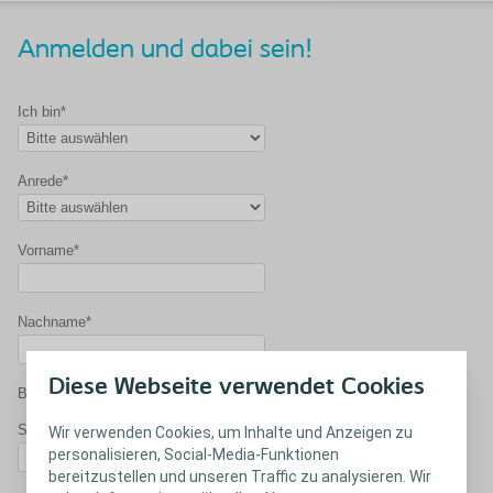
Anmelden und dabei sein!
Ich bin*
Anrede*
Vorname*
Nachname*
Diese Webseite verwendet Cookies
Bitte geben Sie nachfolgend Ihre Geschäftsadresse ein
Spital/ Praxis/ Einrichtung*
Wir verwenden Cookies, um Inhalte und Anzeigen zu
personalisieren, Social-Media-Funktionen
bereitzustellen und unseren Traffic zu analysieren. Wir