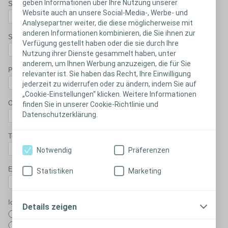
geben Informationen über Ihre Nutzung unserer
Station, Abteilung*
Website auch an unsere Social-Media-, Werbe- und
Analysepartner weiter, die diese möglicherweise mit
anderen Informationen kombinieren, die Sie ihnen zur
Strasse, Nr.*
Verfügung gestellt haben oder die sie durch Ihre
Nutzung ihrer Dienste gesammelt haben, unter
anderem, um Ihnen Werbung anzuzeigen, die für Sie
PLZ*
relevanter ist. Sie haben das Recht, Ihre Einwilligung
jederzeit zu widerrufen oder zu ändern, indem Sie auf
„Cookie-Einstellungen“ klicken. Weitere Informationen
Ort*
finden Sie in unserer Cookie-Richtlinie und
Datenschutzerklärung.
Telefon (geschäftlich)*
Notwendig
Präferenzen
E-mail*
Statistiken
Marketing
Ich möchte an der folgenden Fortbildung teilnehmen:
Details zeigen
14. Mai 2024 in Bern
04. Juni 2024 in Zürich