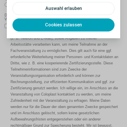
13. Juni 2024 in Chur
Auswahl erlauben
Datenschutzrechtliche Einwilligungserklärung für die
Veranstaltungsteilnahme*
Cookies zulassen
Ich willige ein, dass Coloplast meine personenbezogenen Daten
(Name, Privat- oder Geschäftsadresse) und meine Kontaktdaten
(z. B. Telefon und E-Mail), sowie Angaben zu meiner
Arbeitsstätte verarbeiten kann, um meine Teilnahme an der
Fachveranstaltung zu ermöglichen. Dies gilt auch für eine ggf.
erforderliche Weiterleitung meiner Personen- und Kontaktdaten an
Dritte, wie z. B. eine kooperierende Zertifizierungsstelle. Diese
Teilnehmerinformationen sind zum Zwecke der
Veranstaltungsorganisation erforderlich und können zur
Rechnungsstellung, zur effizienten Kommunikation und ggf. zur
Zertifizierung genutzt werden. Ich willige ein, im Anschluss an die
Veranstaltung von Coloplast kontaktiert zu werden, um meine
Zufriedenheit mit der Veranstaltung zu erfragen. Meine Daten
werden nur für die Dauer der oben genannten Zwecke gespeichert
und im Anschluss gelöscht, sofern keine gesetzlichen
Aufbewahrungsfristen entgegenstehen oder ein anderer
rechtmäßiger Grund zur Speicherung besteht. Mir ist bewusst,