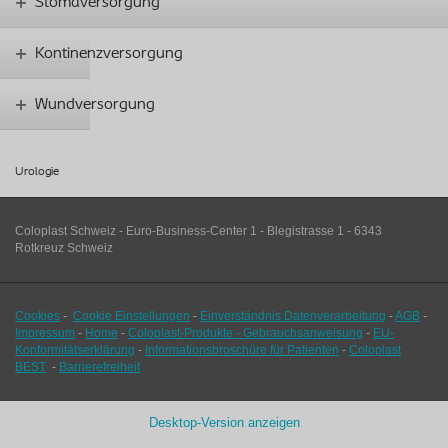
Stomaversorgung
Kontinenzversorgung
Wundversorgung
Urologie
Coloplast Schweiz - Euro-Business-Center 1 - Blegistrasse 1 - 6343
Rotkreuz Schweiz
Cookies
-
Cookie Einstellungen
-
Einverständnis Datenverarbeitung
-
AGB
-
Impressum
-
Home
-
Coloplast-Produkte - Gebrauchsanweisung
-
EU-
Konformitätserklärung
-
Informationsbroschüre für Patienten
-
Coloplast
BEST
-
Barrierefreiheit
Desktop-Version anzeigen