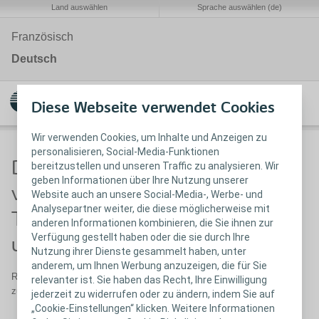
Land auswählen
Sprache auswählen (de)
Französisch
Deutsch
Diese Webseite verwendet Cookies
Wir verwenden Cookies, um Inhalte und Anzeigen zu
personalisieren, Social-Media-Funktionen
Die neue Verpackung
bereitzustellen und unseren Traffic zu analysieren. Wir
geben Informationen über Ihre Nutzung unserer
vereinfacht das Öffnen,
Website auch an unsere Social-Media-, Werbe- und
Analysepartner weiter, die diese möglicherweise mit
Transportieren, Verschliessen
anderen Informationen kombinieren, die Sie ihnen zur
Verfügung gestellt haben oder die sie durch Ihre
und ist umweltfreundlicher.
Nutzung ihrer Dienste gesammelt haben, unter
anderem, um Ihnen Werbung anzuzeigen, die für Sie
Registrieren Sie sich jetzt um bei Markteinführung kostenlose Muster
relevanter ist. Sie haben das Recht, Ihre Einwilligung
zu erhalten.
jederzeit zu widerrufen oder zu ändern, indem Sie auf
„Cookie-Einstellungen“ klicken. Weitere Informationen