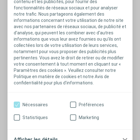
contenu et les publicités, pour fournir des
En présence de régénération tissulaire, le tissu nécrosé
fonctionnalités de réseaux sociaux et pour analyser
sera rejeté. Dans le cas contraire (persistance de la
notre trafic. Nous partageons également des
nécrose), une seconde intervention est nécessaire
informations concernant votre utilisation de notre site
avec nos partenaires de réseaux sociaux, de publicité et
d'analyse, qui peuvent les combiner avec d'autres
Désinsertion
informations que vous leur avez fournies ou qu'ils ont
collectées lors de votre utilisation de leurs services,
(désunion ou
notamment pour vous proposer des publicités plus
rupture
pertinentes. Vous avez le droit de retirer ou de modifier
anormale
votre consentement à tout moment en cliquant sur «
Paramètres des cookies ». Veuillez consulter notre
entre la
Politique en matière de cookies et notre Avis de
stomie et
confidentialité pour plus d'informations.
peau)
Caractéristiques d’une désinsertion :
Nécessaires
Préférences
Partielle ou totale
Profonde ou peu profonde
Statistiques
Marketing
Deux solutions de prise en charge :
Drainage par voie ouverte en appliquant l’appareillage
Afficher les détails