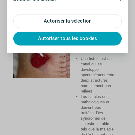
sur le bord externe de la désinsertion
Cicatrisation en milieu humide de la désinsertion sous
le protecteur cutané.
Autoriser la sélection
Autoriser tous les cookies
Fistule
Une fistule est un
canal qui se
développe
spontanément entre
deux structures
normalement non
reliées
Les fistules sont
pathologiques et
doivent être
traitées. Des
syndromes de
l’intestin irritable
tels que la maladie
de Crohn sont une