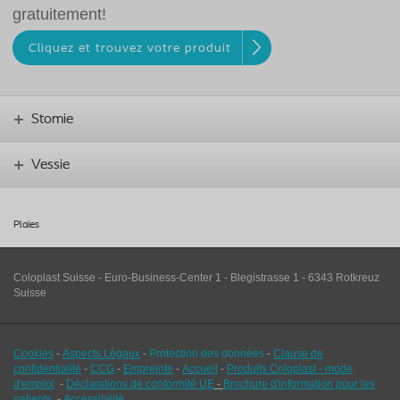
gratuitement!
Cliquez et trouvez votre produit
Stomie
Vessie
Plaies
Coloplast Suisse - Euro-Business-Center 1 - Blegistrasse 1 - 6343 Rotkreuz
Suisse
Cookies
-
Aspects Légaux
-
Protection des données
-
Clause de
confidentialité
-
CCG
-
Empreinte
-
Accueil
-
Produits Coloplast - mode
d'emploi
-
Déclarations de conformité UE
-
Brochure d'information pour les
patients
-
Accessibilité