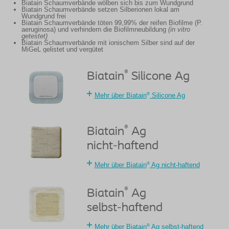
Biatain Schaumverbände wölben sich bis zum Wundgrund
Biatain Schaumverbände setzen Silberionen lokal am
Wundgrund frei
Biatain Schaumverbände töten 99,99% der reifen Biofilme (P.
aeruginosa) und verhindern die Biofilmneubildung
(in vitro
getestet)
Biatain Schaumverbände mit ionischem Silber sind auf der
MiGeL gelistet und vergütet
®
Biatain
Silicone Ag
®
Mehr über Biatain
Silicone Ag
®
Biatain
Ag
nicht-haftend
®
Mehr über Biatain
Ag nicht-haftend
®
Biatain
Ag
selbst-haftend
®
Mehr über Biatain
Ag selbst-haftend