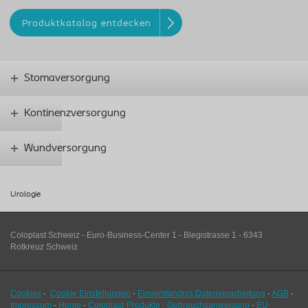
Produktkatalog entdecken
Stomaversorgung
Kontinenzversorgung
Wundversorgung
Urologie
Coloplast Schweiz - Euro-Business-Center 1 - Blegistrasse 1 - 6343
Rotkreuz Schweiz
Cookies
-
Cookie Einstellungen
-
Einverständnis Datenverarbeitung
-
AGB
-
Impressum
-
Home
-
Coloplast-Produkte - Gebrauchsanweisung
-
EU-