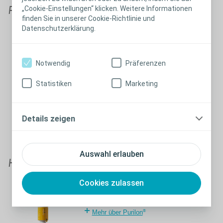
„Cookie-Einstellungen“ klicken. Weitere Informationen
Faserverbände und Alginate
finden Sie in unserer Cookie-Richtlinie und
Datenschutzerklärung.
®
Biatain
Fiber
®
Mehr über Biatain
Fiber
Notwendig
Präferenzen
Statistiken
Marketing
®
Biatain
Alginate
®
Mehr über Biatain
Alginate
Details zeigen
Auswahl erlauben
Hydrogel
Cookies zulassen
®
Purilon
Gel
®
Mehr über Purilon