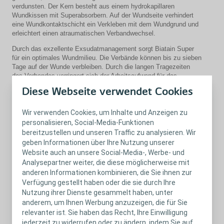
verdunsten. Der Kern besteht aus einem hydrokapillaren
Wundkissen mit Superabsorbern. Auf der Wundseite verhindert
eine Wundkontaktschicht ein Verkleben mit dem Wundgrund und
erleichtert einen atraumatischen Verbandwechsel.
Durch das exzellente Exsudatmanagement sorgt Biatain Super
für ein optimales Wundmilieu. Die Verbände können bis zu sieben
Tage auf der Wunde verbleiben. Durch die langen Tragezeiten
des Verbandes verringert sich der Arbeitsaufwand für das
Pflegepersonal, und einen wirtschaftlichen Einsatz wird
Diese Webseite verwendet Cookies
ermöglicht.
Wir verwenden Cookies, um Inhalte und Anzeigen zu
®
Erfahren Sie mehr zum Biatain
Super Hydrokapillarverband als
personalisieren, Social-Media-Funktionen
nicht-haftende Variante in unserem Produktkatalog
bereitzustellen und unseren Traffic zu analysieren. Wir
Schliessen
geben Informationen über Ihre Nutzung unserer
Website auch an unsere Social-Media-, Werbe- und
®
Biatain
Super
Analysepartner weiter, die diese möglicherweise mit
selbst-haftend
anderen Informationen kombinieren, die Sie ihnen zur
Verfügung gestellt haben oder die sie durch Ihre
®
Mehr über Biatain
Super selbst-haftend
Nutzung ihrer Dienste gesammelt haben, unter
anderem, um Ihnen Werbung anzuzeigen, die für Sie
relevanter ist. Sie haben das Recht, Ihre Einwilligung
jederzeit zu widerrufen oder zu ändern, indem Sie auf