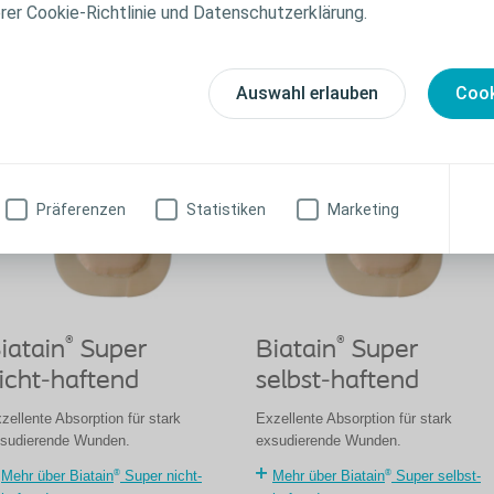
®
Mehr über Comfeel
Plus
erer Cookie-Richtlinie und Datenschutzerklärung.
®
Mehr über Comfeel
Plus
Transparent
Auswahl erlauben
Cook
ydrokapillarverbände
Präferenzen
Statistiken
Marketing
®
®
iatain
Super
Biatain
Super
icht-haftend
selbst-haftend
zellente Absorption für stark
Exzellente Absorption für stark
sudierende Wunden.
exsudierende Wunden.
®
®
Mehr über Biatain
Super nicht-
Mehr über Biatain
Super selbst-