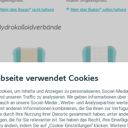
gebungshaut.
intakter Umgebungshaut.
®
®
Mehr über Biatain
nicht-haftend
Mehr über Biatain
selbst-haftend
ydrokolloidverbände
bseite verwendet Cookies
®
®
okies, um Inhalte und Anzeigen zu personalisieren, Social-Medi
omfeel
Plus
Comfeel
Plus
nd unseren Traffic zu analysieren. Wir geben Informationen über
Transparent
auch an unsere Social-Media-, Werbe- und Analysepartner weiter
it anderen Informationen kombinieren, die Sie ihnen zur Verfügu
Für oberflächliche Wunden in der
timale Wundheilung für
ie durch Ihre Nutzung ihrer Dienste gesammelt haben, unter and
Epithelisierungsphase und für
erflächliche Wunden in der
n, die für Sie relevanter ist. Sie haben das Recht, Ihre Einwillig
postoperartive Wunden.
anulationsphase.
zu ändern, indem Sie auf „Cookie-Einstellungen“ klicken. Weitere