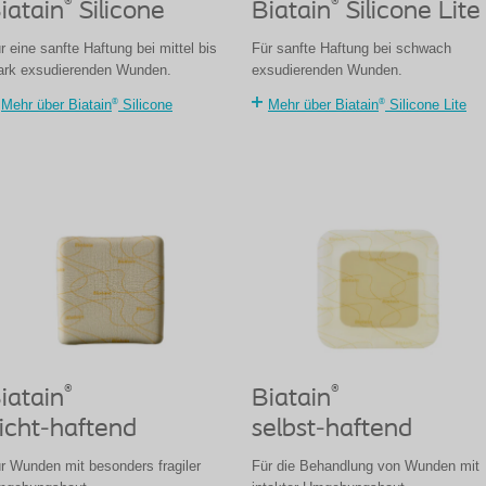
®
®
iatain
Silicone
Biatain
Silicone Lite
r eine sanfte Haftung bei mittel bis
Für sanfte Haftung bei schwach
ark exsudierenden Wunden.
exsudierenden Wunden.
®
®
Mehr über Biatain
Silicone
Mehr über Biatain
Silicone Lite
®
®
iatain
Biatain
icht-haftend
selbst-haftend
r Wunden mit besonders fragiler
Für die Behandlung von Wunden mit