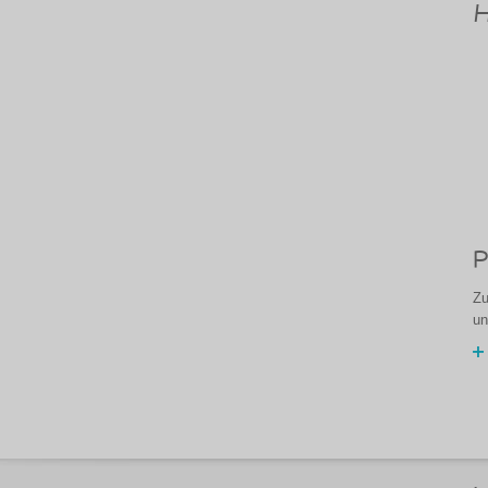
H
P
Zu
un