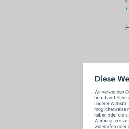
Um
H
Diese We
Wir verwenden Co
C
bereitzustellen u
unserer Website 
möglicherweise m
Op
haben oder die s
ob
Werbung anzuzeige
Gr
widerrufen oder 