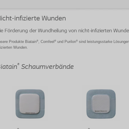
icht-infizierte Wunden
ie Förderung der Wundheilung von nicht-infizierten Wund
®
®
®
sere Produkte Biatain
, Comfeel
und Purilon
sind leistungsstarke Lösunge
fizierten Wunden.
®
iatain
Schaumverbände