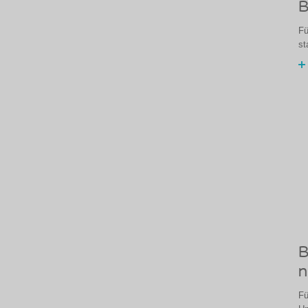
B
Fü
st
B
n
Fü