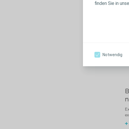
finden Sie in uns
H
Notwendig
B
n
Ex
ex