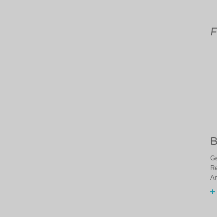
F
B
Ge
Re
An