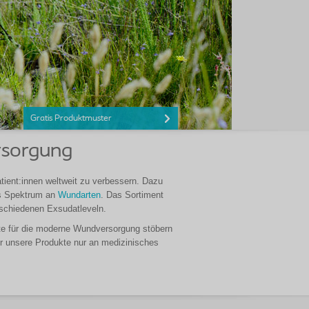
Gratis Produktmuster
rsorgung
atient:innen weltweit zu verbessern. Dazu
tes Spektrum an
Wundarten
. Das Sortiment
chiedenen Exsudatleveln.
te für die moderne Wundversorgung stöbern
ir unsere Produkte nur an medizinisches