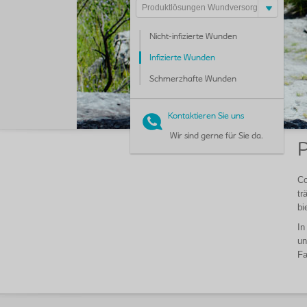
Produktlösungen Wundversorgung
Nicht-infizierte Wunden
Infizierte Wunden
Schmerzhafte Wunden
Kontaktieren Sie uns
Wir sind gerne für Sie da.
P
Co
tr
bi
In
un
Fa