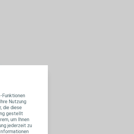
a-Funktionen
 Ihre Nutzung
, die diese
ng gestellt
erem, um Ihnen
ung jederzeit zu
 Informationen