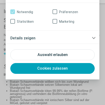
Infizierte Wunden
Notwendig
Präferenzen
Silber - eine wirksame
Statistiken
Marketing
Behandlungsmöglichkeit
Neben der Beeinträchtigung für den Patienten stellt eine Wundinfektion
Details zeigen
an den Behandler und das Gesundheitssystem besondere
Anforderungen. Unsere Produkte mit Silberionen sind auf der
MiGeL
gelistet und vergütet
.
Mehr über unsere wirksamen Behandlungsmöglichkeiten.
Auswahl erlauben
Schaumverbände mit
Silberionen
Cookies zulassen
Ihre Vorteile im Überblick:
Biatain Schaumverbände wölben sich bis zum Wundgrund
Biatain Schaumverbände setzen Silberionen lokal am
Wundgrund frei
Biatain Schaumverbände töten 99,99% der reifen Biofilme (P.
aeruginosa) und verhindern die Biofilmneubildung
(in vitro
getestet)
Biatain Schaumverbände mit ionischem Silber sind auf der
MiGeL gelistet und vergütet