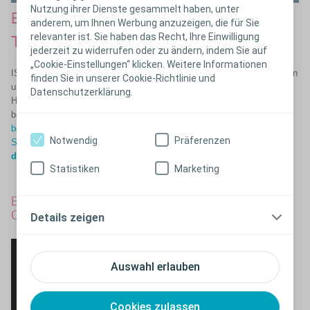
Nutzung ihrer Dienste gesammelt haben, unter
Einzigartige Triple Action Coating
anderem, um Ihnen Werbung anzuzeigen, die für Sie
relevanter ist. Sie haben das Recht, Ihre Einwilligung
®
Technologie
jederzeit zu widerrufen oder zu ändern, indem Sie auf
„Cookie-Einstellungen“ klicken. Weitere Informationen
ISK-Nutzer führen im Jahr durchschnittlich 1'825-mal einen Katheter ein
finden Sie in unserer Cookie-Richtlinie und
und wieder aus (1). Deshalb wurde speziell für SpeediCath ein
Datenschutzerklärung.
Herstellungsverfahren entwickelt, welches unsere Einmalkatheter
besonders gleitfähig macht - die Triple Action Coating Technology.
Sie
besteht aus drei
verbundenen Schichten, die der Harnröhre 3-fachen
Notwendig
Präferenzen
Schutz bietet,
welche
die Reibung an der Harnröhre verringern &
dadurch das Risiko für Harnwegsinfektionen reduzieren. (2,3)
Statistiken
Marketing
Einzigartige Triple Action
Schliessen
®
Coating Technologie
Details zeigen
Auswahl erlauben
Cookies zulassen